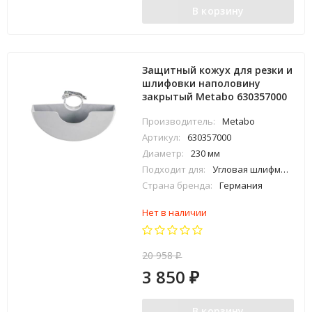
В корзину
Защитный кожух для резки и
шлифовки наполовину
закрытый Metabo 630357000
Производитель:
Metabo
Артикул:
630357000
Диаметр:
230 мм
Подходит для:
Угловая шлифмашина Metabo Ø 230 мм (с зажимным рычагом на кожухе)
Страна бренда:
Германия
Нет в наличии
20 958
₽
3 850
₽
В корзину