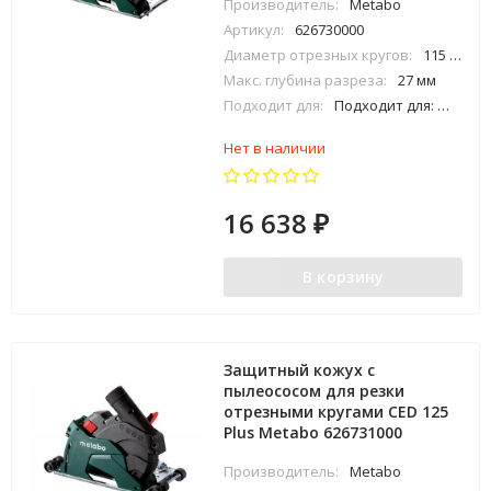
Производитель:
Metabo
Артикул:
626730000
Диаметр отрезных кругов:
115 / 125 мм
Макс. глубина разреза:
27 мм
Подходит для:
Подходит для: W..9-125; WEV 10-125 Quick; W..12-1..; W..13-1..; WE..15-1..; WE..17-1..; W..8-1..; WE 9-125 Quick; W..11-1..; WQ 1400 (nur 600346000); WE 14-1..; WQ 1100 und WEQ 1400; не подходит для угловых шлифовальных машин с автобалансиром; в объем пос
Нет в наличии
16 638
₽
В корзину
Защитный кожух с
пылеососом для резки
отрезными кругами CED 125
Plus Metabo 626731000
Производитель:
Metabo