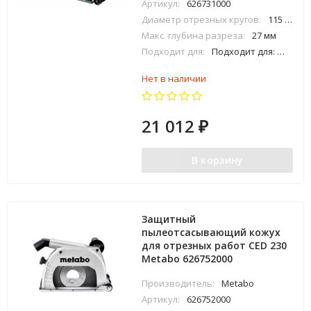
Артикул:
626731000
Диаметр отрезных кругов:
115 / 125 мм
Макс. глубина разреза:
27 мм
Подходит для:
Подходит для: W..9-125; WEV 10-125 Quick; W..12-1..; W..13-1..; WE..15-1..; WE..17-1..; W..8-1..; WE 9-125 Quick; W..11-1..; WQ 1400 (nur 600346000); WE 14-1..; WQ 1100 und WEQ 1400; не подходит для угловых шлифовальных машин с автобалансиром; в объем пос
Нет в наличии
21 012
₽
В корзину
Защитный
пылеотсасывающий кожух
для отрезных работ CED 230
Metabo 626752000
Производитель:
Metabo
Артикул:
626752000