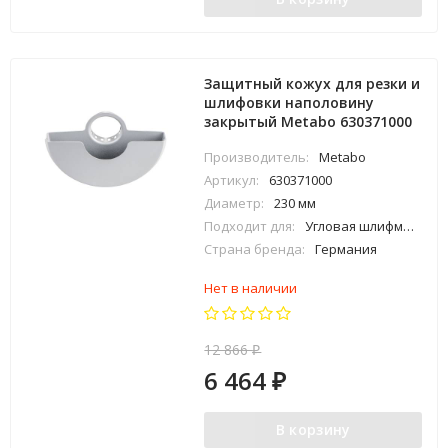
Защитный кожух для резки и
шлифовки наполовину
закрытый Metabo 630371000
Производитель:
Metabo
Артикул:
630371000
Диаметр:
230 мм
Подходит для:
Угловая шлифмашина Metabo Ø 230 мм (с зажимным рычагом на фланце)
Страна бренда:
Германия
Нет в наличии
12 866
₽
6 464
₽
В корзину