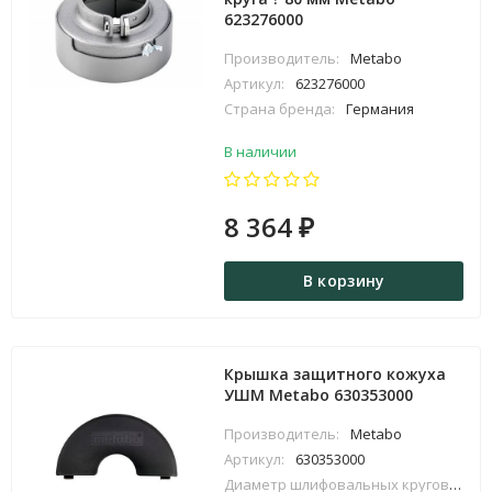
623276000
Производитель:
Metabo
Артикул:
623276000
Страна бренда:
Германия
В наличии
8 364
₽
В корзину
Крышка защитного кожуха
УШМ Metabo 630353000
Производитель:
Metabo
Артикул:
630353000
Диаметр шлифовальных кругов:
150