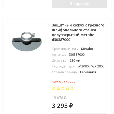
В корзину
Защитный кожух отрезного
шлифовального станка
полузакрытый Metabo
630387000
Производитель:
Metabo
Артикул:
630387000
Диаметр:
230 мм
Подходит для:
W 2000 / WX 2000
Страна бренда:
Германия
Нет в наличии
15 078
₽
3 295
₽