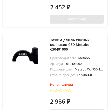
2 452
₽
В корзину
Зажим для вытяжных
колпаков CED Metabo
630401000
Производитель:
Metabo
Артикул:
630401000
Подходит для:
Metabo W...750-125; W...850-125; W...8-125; W...9-125; W...10-125; W...11..-125; W...12-125; W...13-125; W...14..-125; W...15-125; W...17-125; W 18 LTX 125; WB 18 LTX BL 125; WP 18 LTX 125; WPB 18 LTX BL 125 (с датой выпуска после 2008 г.)
Страна бренда:
Германия
Нет в наличии
2 986
₽