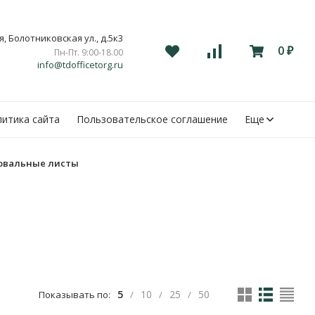
, Болотниковская ул., д.5к3
0
Пн-Пт. 9:00-18.00
₽
info@tdofficetorg.ru
итика сайта
Пользовательское соглашение
Еще
вальные листы
5
10
25
50
Показывать по:
/
/
/