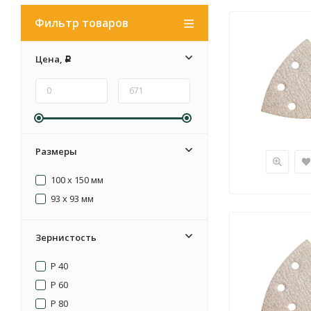
Фильтр товаров
Цена,
Р
Размеры
100 x 150 мм
93 x 93 мм
Зернистость
P 40
P 60
P 80