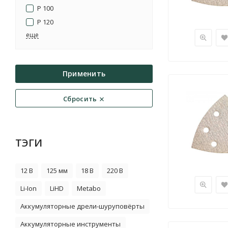
P 100
P 120
eще
Применить
Сбросить
ТЭГИ
12 В
125 мм
18 В
220 В
Li-Ion
LiHD
Metabo
Аккумуляторные дрели-шуруповёрты
Аккумуляторные инструменты