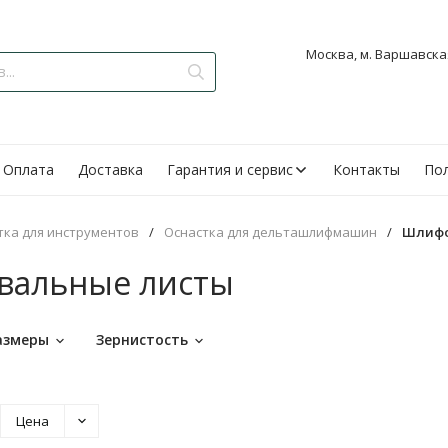
Москва, м. Варшавская
Оплата
Доставка
Гарантия и сервис
Контакты
Пол
тка для инструментов
/
Оснастка для дельташлифмашин
/
Шлифо
альные листы
азмеры
Зернистость
Цена