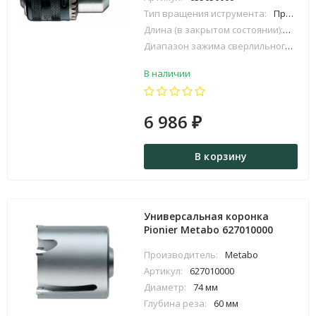
Тип вращения иструмента:
Правое
Длина (в закрытом состоянии):
86 мм
Диапазон зажима сверлильного патрона:
В наличии
6 986
₽
В корзину
Универсальная коронка
Pionier Metabo 627010000
Производитель:
Metabo
Артикул:
627010000
Диаметр:
74 мм
Глубина реза:
60 мм