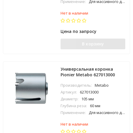
Применение:
Для массивного дерева, фанеры, ДСП, пластика, акрилового стекла, кафеля (твердость царапанья до 6), гипсовых блоков, газобетона, гераклитовых
Нет в наличии
Цена по запросу
В корзину
Универсальная коронка
Pionier Metabo 627013000
Производитель:
Metabo
Артикул:
627013000
Диаметр:
105 мм
Глубина реза:
60 мм
Применение:
Для массивного дерева, фанеры, ДСП, пластика, акрилового стекла, кафеля (твердость царапанья до 6), гипсовых блоков, газобетона, гераклитовых
Нет в наличии