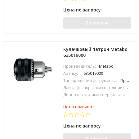
Цена по запросу
В корзину
Кулачковый патрон Metabo
635019000
Производитель:
Metabo
Артикул:
635019000
Тип вращения иструмента:
Правое
Длина (в закрытом состоянии):
61 мм
Диапазон зажима сверлильного патрона:
Нет в наличии
Цена по запросу
В корзину