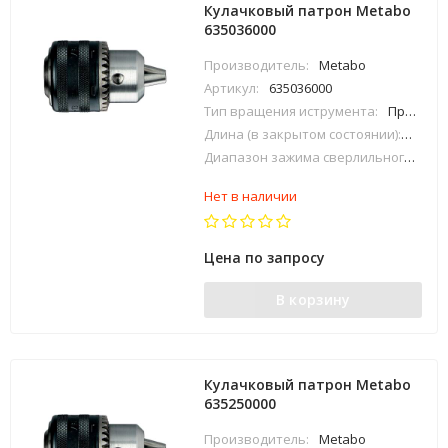
Кулачковый патрон Metabo
635036000
Производитель:
Metabo
Артикул:
635036000
Тип вращения иструмента:
Правое
Длина (в закрытом состоянии):
78 мм
Диапазон зажима сверлильного патрона:
Нет в наличии
Цена по запросу
В корзину
Кулачковый патрон Metabo
635250000
Производитель:
Metabo