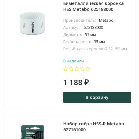
Биметаллическая коронка
HSS Metabo 625188000
Производитель:
Metabo
Артикул:
625188000
Диаметр:
57 мм
Глубина реза:
35 мм
Резьба для коронок Ø 32-152 мм:
5/8 
В наличии
1 188
₽
В корзину
Набор свёрл HSS-R Metabo
627161000