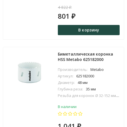
4 822
₽
801
₽
В корзину
Биметаллическая коронка
HSS Metabo 625182000
Производитель:
Metabo
Артикул:
625182000
Диаметр:
48 мм
Глубина реза:
35 мм
Резьба для коронок Ø 32-152 мм:
5/8 
В наличии
1 041
₽