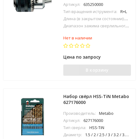
Артикул:
635250000
Тип вращения иструмента:
R+L
Длина (в закрытом состоянии):
74 мм
Диапазон зажима сверлильного патрона:
Нет в наличии
Цена по запросу
В корзину
Набор свёрл HSS-TiN Metabo
627176000
Производитель:
Metabo
Артикул:
627176000
Тип сверла:
HSS-TiN
Диаметр:
1.5 / 2 / 2.5 / 3 / 3.2 / 3.5 / 4 / 4.5 / 4.8 / 5 / 5.5 / 6 / 6.5 мм;