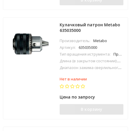
Кулачковый патрон Metabo
635035000
Производитель:
Metabo
Артикул:
635035000
Тип вращения иструмента:
Правое
Длина (в закрытом состоянии):
74 мм
Диапазон зажима сверлильного патрона:
Нет в наличии
Цена по запросу
В корзину