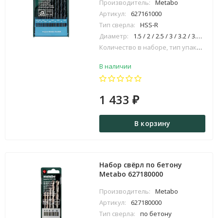
Производитель:
Metabo
Артикул:
627161000
Тип сверла:
HSS-R
Диаметр:
1.5 / 2 / 2.5 / 3 / 3.2 / 3.5 / 4 / 4.5 / 4.8 / 5 / 5.5 / 6 / 6.5 мм;
Количество в наборе, тип упаковки:
В наличии
1 433
₽
В корзину
Набор свёрл по бетону
Metabo 627180000
Производитель:
Metabo
Артикул:
627180000
Тип сверла:
по бетону