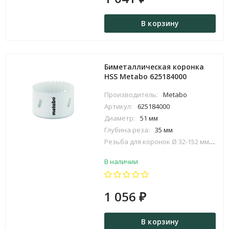
В корзину
Биметаллическая коронка
HSS Metabo 625184000
Производитель:
Metabo
Артикул:
625184000
Диаметр:
51 мм
Глубина реза:
35 мм
Резьба для коронок Ø 32-152 мм:
5/8 
В наличии
1 056
₽
В корзину