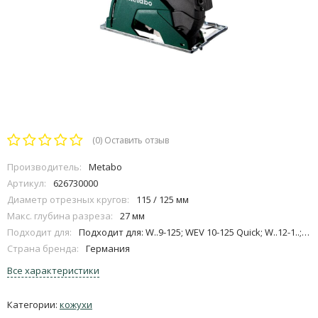
(0)
Оставить отзыв
Производитель:
Metabo
Артикул:
626730000
Диаметр отрезных кругов:
115 / 125 мм
Макс. глубина разреза:
27 мм
Подходит для:
Подходит для: W..9-125; WEV 10-125 Quick; W..12-1..; W..13-1..; WE..15-1..; WE..17-1..; W..8-1..; WE 9-125 Quick; W..11-1..; WQ 1400 (nur 600346000); WE 14-1..; WQ 1100 und WEQ 1400; не подходит для угловых шлифовальных машин с автобалансиром; в объем пос
Страна бренда:
Германия
Все характеристики
Категории:
кожухи