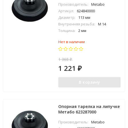
Производитель:
Metabo
Артикул:
624840000
Диаметр:
113 мм
Внутренняя резьба:
M 14
Толщина:
2 мм
Нет в наличии
1 368
₽
1 221
₽
В корзину
Опорная тарелка на липучке
Метабо 623287000
Производитель:
Metabo