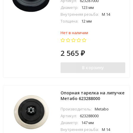
Артикул:
623287000
Диаметр:
123 мм
Внутренняя резьба:
M 14
Толщина:
12 мм
Нет в наличии
2 565
₽
В корзину
Опорная тарелка на липучке
Метабо 623288000
Производитель:
Metabo
Артикул:
623288000
Диаметр:
147 мм
Внутренняя резьба:
M 14