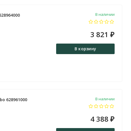
В наличии
628964000
3 821
₽
В корзину
В наличии
bo 628961000
4 388
₽