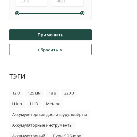
Применить
Сбросить
ТЭГИ
12 В
125 мм
18 В
220 В
Li-Ion
LiHD
Metabo
Аккумуляторные дрели-шуруповёрты
Аккумуляторные инструменты
Аккумуляторный
Буры SDS-max