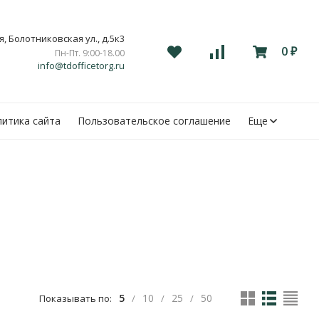
, Болотниковская ул., д.5к3
0
Пн-Пт. 9:00-18.00
₽
info@tdofficetorg.ru
итика сайта
Пользовательское соглашение
Еще
5
10
25
50
Показывать по:
/
/
/