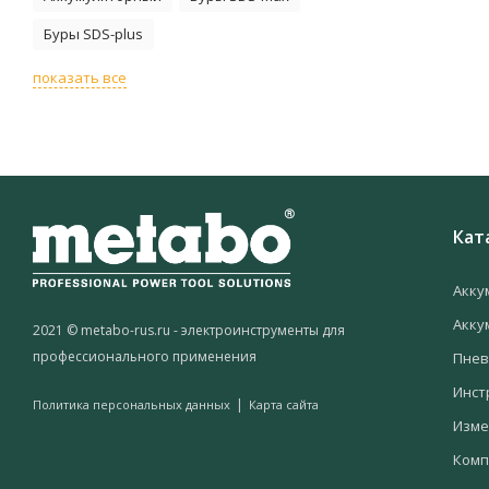
Буры SDS-plus
показать все
Кат
Акку
Акку
2021 © metabo-rus.ru - электроинструменты для
профессионального применения
Пнев
Инст
|
Политика персональных данных
Карта сайта
Изме
Комп