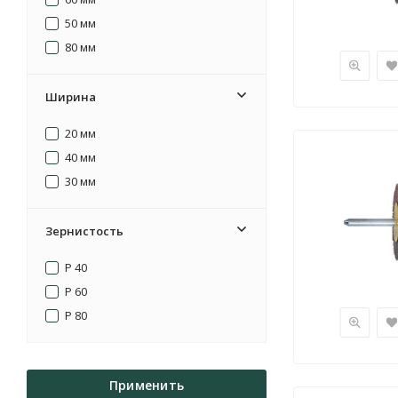
50 мм
80 мм
Ширина
20 мм
40 мм
30 мм
Зернистость
P 40
P 60
P 80
Применить