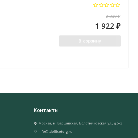
2 339
₽
1 922
₽
В корзину
Контакты
Москва, м. Варшавская, Болотниковская ул., д.5к3
info@tdofficetorg.ru