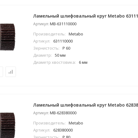
Ламельный шлифовальный круг Metabo 63111
MB-631110000
Артикул:
Производитель:
Metabo
Артикул:
631110000
Зернистость:
P 60
Диаметр:
50 мм
Диаметр хвостовика:
6 мм
Ламельный шлифовальный круг Metabo 62838
MB-628380000
Артикул:
Производитель:
Metabo
Артикул:
628380000
Зернистость:
P 80