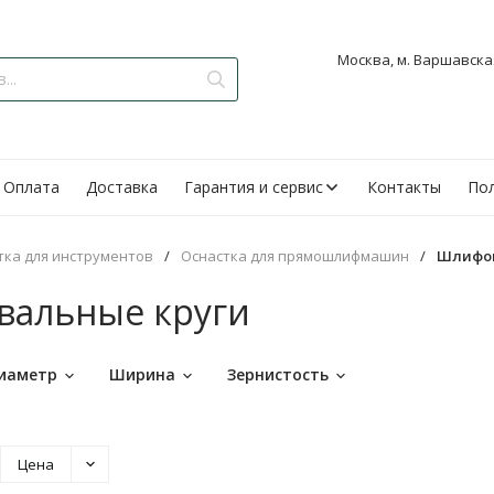
Москва, м. Варшавская
Оплата
Доставка
Гарантия и сервис
Контакты
Пол
тка для инструментов
/
Оснастка для прямошлифмашин
/
Шлифов
альные круги
иаметр
Ширина
Зернистость
Цена