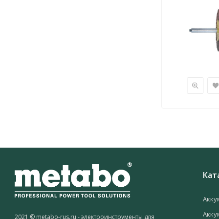
Кат
Акку
Акку
2021 © metabo-rus.ru - электроинструменты для