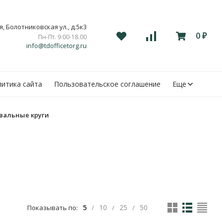
, Болотниковская ул., д.5к3
0
Пн-Пт. 9:00-18.00
₽
info@tdofficetorg.ru
итика сайта
Пользовательское соглашение
Еще
альные круги
5
10
25
50
Показывать по:
/
/
/