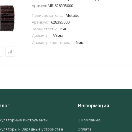
MB-628395000
Артикул:
Производитель:
Metabo
Артикул:
628395000
Зернистость:
P 40
Диаметр:
80 мм
Диаметр хвостовика:
6 мм
алог
Информация
муляторные инструменты
О компании
муляторы и Зарядные устройства
Оплата