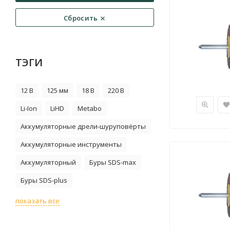
Сбросить
ТЭГИ
12 В
125 мм
18 В
220 В
Li-Ion
LiHD
Metabo
Аккумуляторные дрели-шуруповёрты
Аккумуляторные инструменты
Аккумуляторный
Буры SDS-max
Буры SDS-plus
показать все