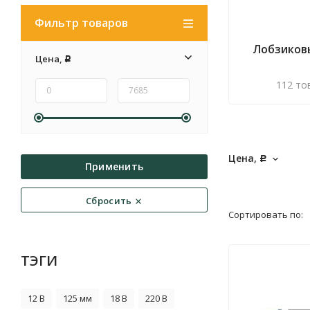
Фильтр товаров
Лобзиков
Цена,
Р
112 то
Цена,
Р
Применить
Сбросить
Сортировать по:
ТЭГИ
12 В
125 мм
18 В
220 В