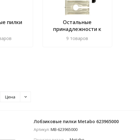
ые пилки
Остальные
принадлежности к
лобзикам
варов
9 товаров
Цена
Лобзиковые пилки Metabo 623965000
MB-623965000
Артикул:
Производитель:
Metabo