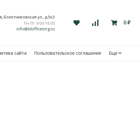
, Болотниковская ул., д.5к3
0
Пн-Пт. 9:00-18.00
₽
info@tdofficetorg.ru
итика сайта
Пользовательское соглашение
Еще