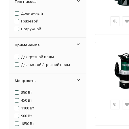
Тип насоса
Дренажный
Грязевой
Погружной
Применение
Для грязной воды
Для чистой / грязной воды
Мощность
850 Вт
450 Вт
1100 Вт
900 Вт
1850 Вт