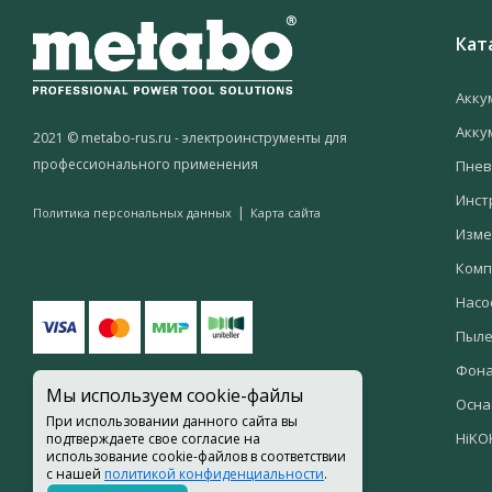
Кат
Акку
Акку
2021 © metabo-rus.ru - электроинструменты для
профессионального применения
Пнев
Инст
|
Политика персональных данных
Карта сайта
Изме
Комп
Насо
Пыле
Фон
Мы используем cookie-файлы
Осна
При использовании данного сайта вы
HiKO
подтверждаете свое согласие на
использование cookie-файлов в соответствии
с нашей
политикой конфиденциальности
.