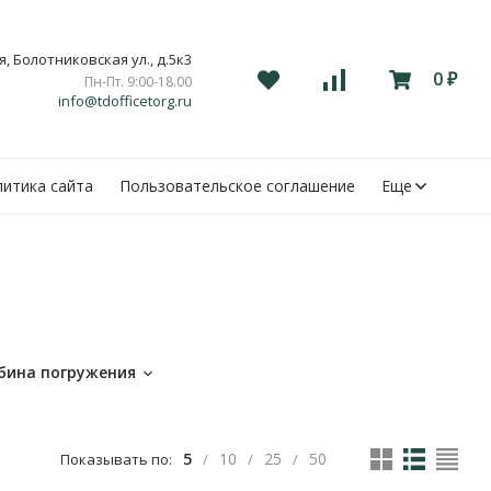
, Болотниковская ул., д.5к3
0
Пн-Пт. 9:00-18.00
₽
info@tdofficetorg.ru
итика сайта
Пользовательское соглашение
Еще
убина погружения
5
10
25
50
Показывать по:
/
/
/