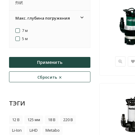
eще
Макс. глубина погружения
7 м
5 м
Применить
Сбросить
ТЭГИ
12 В
125 мм
18 В
220 В
Li-Ion
LiHD
Metabo