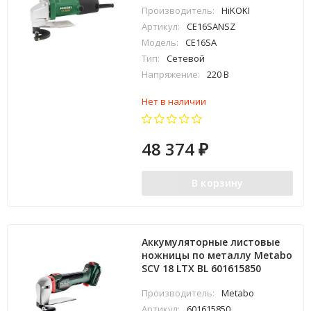
Производитель:
HiKOKI
Артикул:
CE16SANSZ
Модель:
CE16SA
Тип:
Сетевой
Напряжение:
220 В
Нет в наличии
48 374
₽
В корзину
Аккумуляторные листовые
ножницы по металлу Metabo
SCV 18 LTX BL 601615850
Производитель:
Metabo
Артикул:
601615850