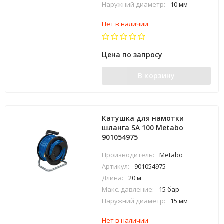
Наружний диаметр:
10 мм
Нет в наличии
Цена по запросу
В корзину
Катушка для намотки
шланга SA 100 Metabo
901054975
Производитель:
Metabo
Артикул:
901054975
Длина:
20 м
Макс. давление:
15 бар
Наружний диаметр:
15 мм
Нет в наличии