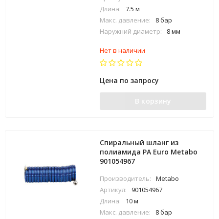
Длина:
7.5 м
Макс. давление:
8 бар
Наружний диаметр:
8 мм
Нет в наличии
Цена по запросу
В корзину
Спиральный шланг из
полиамида PA Euro Metabo
901054967
Производитель:
Metabo
Артикул:
901054967
Длина:
10 м
Макс. давление:
8 бар