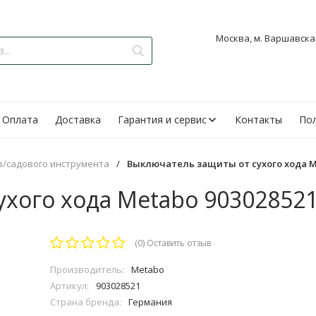
Москва, м. Варшавская
Оплата
Доставка
Гарантия и сервис
Контакты
Пол
в/садового инструмента
/
Выключатель защиты от сухого хода M
хого хода Metabo 90302852
(0)
Оставить отзыв
Производитель:
Metabo
Артикул:
903028521
Страна бренда:
Германия