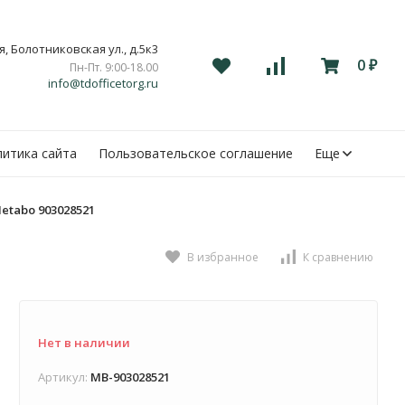
, Болотниковская ул., д.5к3
0
Пн-Пт. 9:00-18.00
₽
info@tdofficetorg.ru
итика сайта
Пользовательское соглашение
Еще
etabo 903028521
1
В избранное
К сравнению
Нет в наличии
Артикул:
MB-903028521