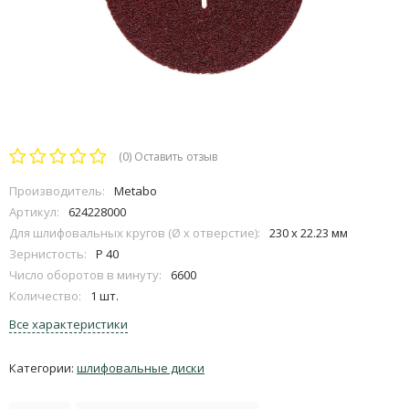
(0)
Оставить отзыв
Производитель:
Metabo
Артикул:
624228000
Для шлифовальных кругов (Ø х отверстие):
230 x 22.23 мм
Зернистость:
P 40
Число оборотов в минуту:
6600
Количество:
1 шт.
Все характеристики
Категории:
шлифовальные диски