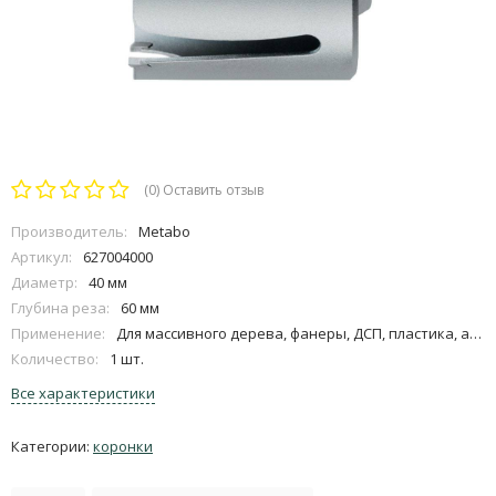
(0)
Оставить отзыв
Производитель:
Metabo
Артикул:
627004000
Диаметр:
40 мм
Глубина реза:
60 мм
Применение:
Для массивного дерева, фанеры, ДСП, пластика, акрилового стекла, кафеля (твердость царапанья до 6), гипсовых блоков, газобетона, гераклитовых
Количество:
1 шт.
Все характеристики
Категории:
коронки