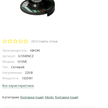
(0)
Оставить отзыв
Производитель:
HiKOKI
Артикул:
G13VENCZ
Модель:
G13VE
Тип:
Сетевой
Напряжение:
220 В
Мощность:
1320 Вт
Все характеристики
Категории:
болгарки (ушм)
,
hikoki
,
болгарки (ушм)