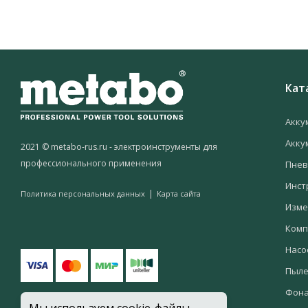
Кат
Акку
Акку
2021 © metabo-rus.ru - электроинструменты для
профессионального применения
Пнев
Инст
|
Политика персональных данных
Карта сайта
Изме
Комп
Насо
Пыле
Фон