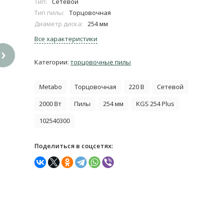
Тип:
Сетевой
Тип пилы:
Торцовочная
Диаметр диска:
254 мм
Все характеристики
›
Категории:
торцовочные пилы
Metabo
Торцовочная
220 В
Сетевой
2000 Вт
Пилы
254 мм
KGS 254 Plus
102540300
Поделиться в соцсетях: