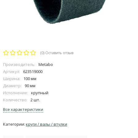
(0)
Оставить отзыв
Производитель:
Metabo
Артикул:
623519000
Ширина:
100 мм
Диаметр:
90 мм
Исполнение:
крупный
Количество:
2 шт.
Все характеристики
Категории:
круги / валы / втулки