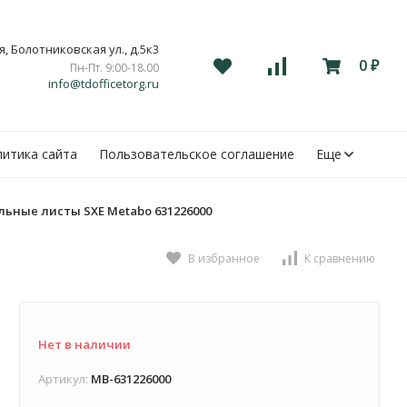
, Болотниковская ул., д.5к3
0
Пн-Пт. 9:00-18.00
₽
info@tdofficetorg.ru
итика сайта
Пользовательское соглашение
Еще
ьные листы SXE Metabo 631226000
В избранное
К сравнению
Нет в наличии
Артикул:
MB-631226000