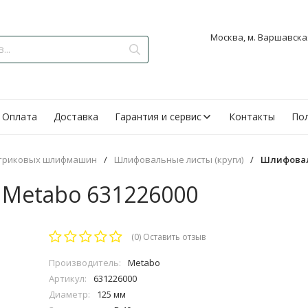
Москва, м. Варшавская
Оплата
Доставка
Гарантия и сервис
Контакты
Пол
нтриковых шлифмашин
/
Шлифовальные листы (круги)
/
Шлифовал
Metabo 631226000
(0)
Оставить отзыв
Производитель:
Metabo
Артикул:
631226000
Диаметр:
125 мм