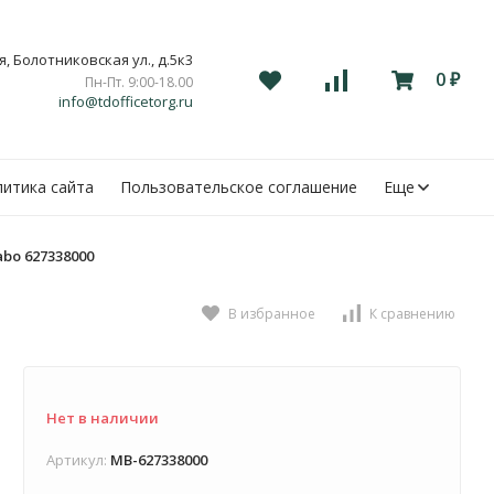
, Болотниковская ул., д.5к3
0
Пн-Пт. 9:00-18.00
₽
info@tdofficetorg.ru
итика сайта
Пользовательское соглашение
Еще
bo 627338000
В избранное
К сравнению
Нет в наличии
Артикул:
MB-627338000