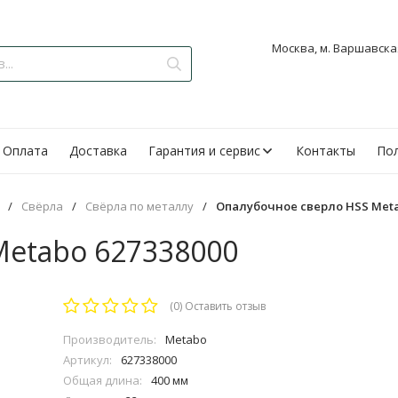
Москва, м. Варшавская
Оплата
Доставка
Гарантия и сервис
Контакты
Пол
/
Свёрла
/
Свёрла по металлу
/
Опалубочное сверло HSS Meta
Metabo 627338000
(0)
Оставить отзыв
Производитель:
Metabo
Артикул:
627338000
Общая длина:
400 мм