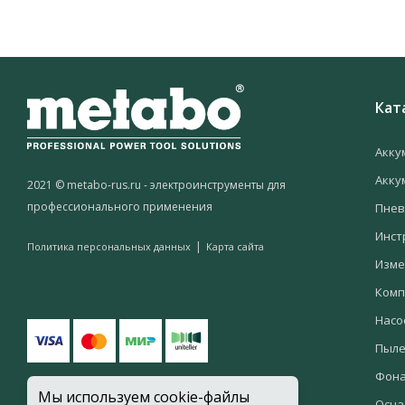
Кат
Акку
Акку
2021 © metabo-rus.ru - электроинструменты для
профессионального применения
Пнев
Инст
|
Политика персональных данных
Карта сайта
Изме
Комп
Насо
Пыле
Фон
Мы используем cookie-файлы
Осна