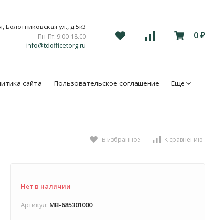
, Болотниковская ул., д.5к3
0
Пн-Пт. 9:00-18.00
₽
info@tdofficetorg.ru
итика сайта
Пользовательское соглашение
Еще
В избранное
К сравнению
Нет в наличии
Артикул:
MB-685301000