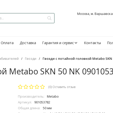
Москва, м. Варшавская
Оплата
Доставка
Гарантия и сервис
Контакты
Пол
забивателей
/
Гвозди
/
Гвозди с потайной головкой Metabo SKN 5
ой Metabo SKN 50 NK 090105
(0)
Оставить отзыв
Производитель:
Metabo
Артикул:
901053782
Общая длина:
50 мм