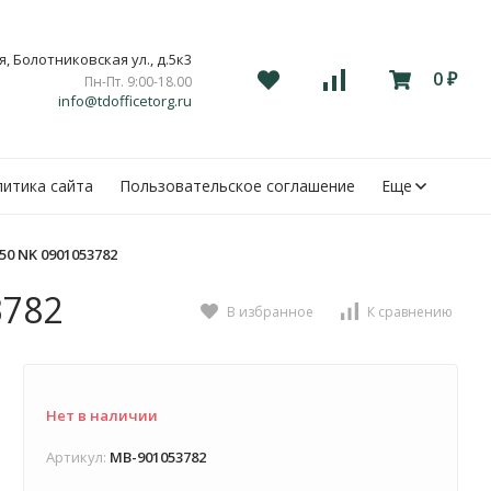
, Болотниковская ул., д.5к3
0
Пн-Пт. 9:00-18.00
₽
info@tdofficetorg.ru
итика сайта
Пользовательское соглашение
Еще
0 NK 0901053782
3782
В избранное
К сравнению
Нет в наличии
Артикул:
MB-901053782