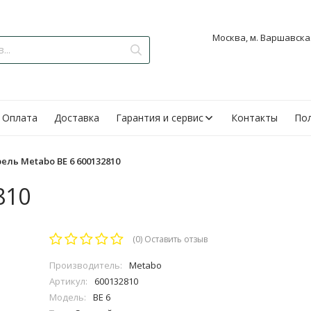
Москва, м. Варшавская
Оплата
Доставка
Гарантия и сервис
Контакты
Пол
ель Metabo BE 6 600132810
810
(0)
Оставить отзыв
Производитель:
Metabo
Артикул:
600132810
Модель:
BE 6