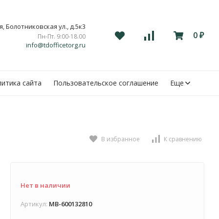
, Болотниковская ул., д.5к3
0
Пн-Пт. 9:00-18.00
₽
info@tdofficetorg.ru
итика сайта
Пользовательское соглашение
Еще
В избранное
К сравнению
Нет в наличии
Артикул:
MB-600132810