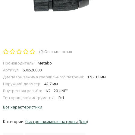
(0)
Оставить отзыв
Производитель:
Metabo
Артикул:
636520000
Диапазон зажима сверлильного патрона:
1.5 - 13 мм
Наружний диаметр:
42.7 мм
Внутренняя резьба:
1/2 - 20 UNF"
Тип вращения иструмента:
R+L
Все характеристики
Категории:
быстрозажимные патроны (бзп)