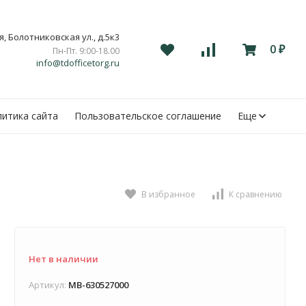
, Болотниковская ул., д.5к3
0
Пн-Пт. 9:00-18.00
₽
info@tdofficetorg.ru
итика сайта
Пользовательское соглашение
Еще
В избранное
К сравнению
Нет в наличии
Артикул:
MB-630527000