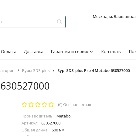
Москва, м. Варшавская
Оплата
Доставка
Гарантия и сервис
Контакты
Пол
раторов
/
Буры SDS-plus
/
Бур SDS-plus Pro 4 Metabo 630527000
 630527000
(0)
Оставить отзыв
Производитель:
Metabo
Артикул:
630527000
Общая длина:
600 мм