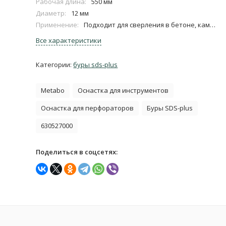
Рабочая длина:
550 мм
Диаметр:
12 мм
Применение:
Подходит для сверления в бетоне, каменной кладке, природном камне, граните
Все характеристики
Категории:
буры sds-plus
Metabo
Оснастка для инструментов
Оснастка для перфораторов
Буры SDS-plus
630527000
Поделиться в соцсетях: