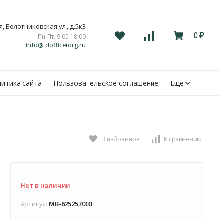
, Болотниковская ул., д.5к3
0
Пн-Пт. 9:00-18.00
₽
info@tdofficetorg.ru
итика сайта
Пользовательское соглашение
Еще
В избранное
К сравнению
Нет в наличии
Артикул:
MB-625257000