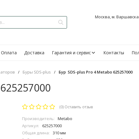
Москва, м. Варшавская
Оплата
Доставка
Гарантия и сервис
Контакты
Пол
раторов
/
Буры SDS-plus
/
Бур SDS-plus Pro 4 Metabo 625257000
 625257000
(0)
Оставить отзыв
Производитель:
Metabo
Артикул:
625257000
Общая длина:
310 мм