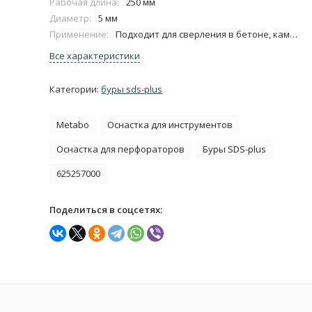
Рабочая длина:
250 мм
Диаметр:
5 мм
Применение:
Подходит для сверления в бетоне, каменной кладке, природном камне, граните
Все характеристики
Категории:
буры sds-plus
Metabo
Оснастка для инструментов
Оснастка для перфораторов
Буры SDS-plus
625257000
Поделиться в соцсетях: