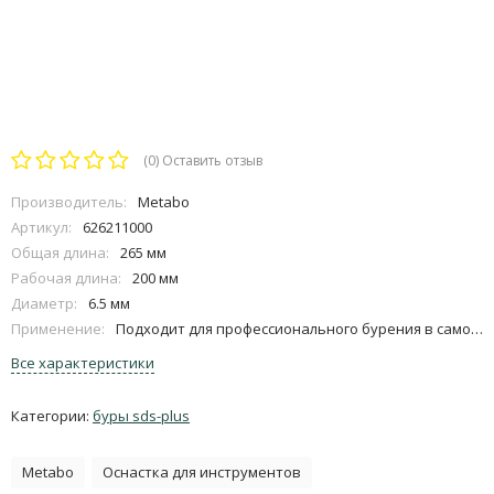
(0)
Оставить отзыв
Производитель:
Metabo
Артикул:
626211000
Общая длина:
265 мм
Рабочая длина:
200 мм
Диаметр:
6.5 мм
Применение:
Подходит для профессионального бурения в самом твердом бетоне, каменной кладке, природном камне
Все характеристики
Категории:
буры sds-plus
Metabo
Оснастка для инструментов