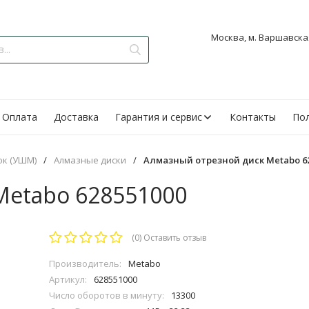
Москва, м. Варшавская
Оплата
Доставка
Гарантия и сервис
Контакты
Пол
ок (УШМ)
/
Алмазные диски
/
Алмазный отрезной диск Metabo 6
Metabo 628551000
(0)
Оставить отзыв
Производитель:
Metabo
Артикул:
628551000
Число оборотов в минуту:
13300