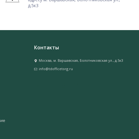
д.5к3
Контакты
Москва, м. Варшавская, Болотниковская ул., д.5к3
info@tdofficetorg.ru
ние