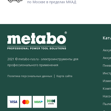
по Москве в пределах МКАД
Кат
Акку
Акку
2021 © metabo-rus.ru - электроинструменты для
профессионального применения
Пнев
Инст
|
Политика персональных данных
Карта сайта
Изме
Комп
Насо
Пыле