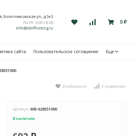
, Болотниковская ул., д.5к3
0
Пн-Пт. 9:00-18.00
₽
info@tdofficetorg.ru
итика сайта
Пользовательское соглашение
Еще
28551000
В избранное
К сравнению
Артикул:
MB-628551000
В наличии