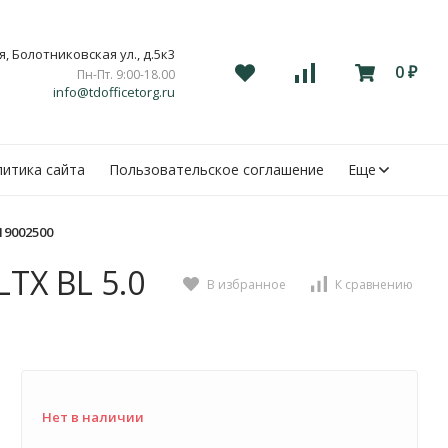
, Болотниковская ул., д.5к3
0
Пн-Пт. 9:00-18.00
₽
info@tdofficetorg.ru
итика сайта
Пользовательское соглашение
Еще
19002500
TX BL 5.0
В избранное
К сравнению
Нет в наличии