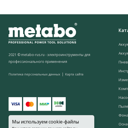
Кат
Акку
Акку
2021 © metabo-rus.ru - электроинструменты для
профессионального применения
Пнев
Инст
|
Политика персональных данных
Карта сайта
Изме
Комп
Насо
Пыле
Фон
Мы используем cookie-файлы
Осна