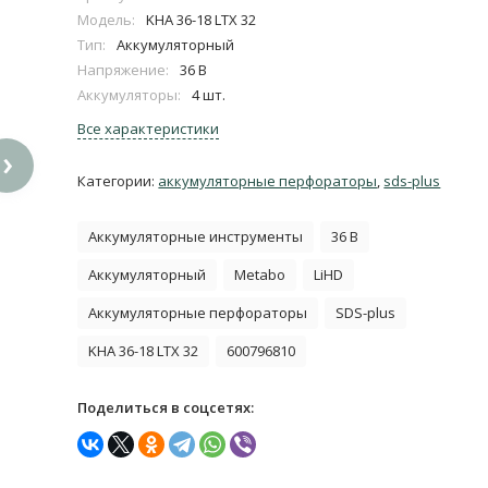
Модель:
KHA 36-18 LTX 32
Тип:
Аккумуляторный
Напряжение:
36 В
Аккумуляторы:
4 шт.
Все характеристики
›
Категории:
аккумуляторные перфораторы
,
sds-plus
Аккумуляторные инструменты
36 В
Аккумуляторный
Metabo
LiHD
Аккумуляторные перфораторы
SDS-plus
KHA 36-18 LTX 32
600796810
Поделиться в соцсетях: