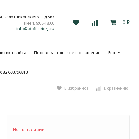
, Болотниковская ул., д.5к3
0
Пн-Пт. 9:00-18.00
₽
info@tdofficetorg.ru
итика сайта
Пользовательское соглашение
Еще
 32 600796810
В избранное
К сравнению
Нет в наличии