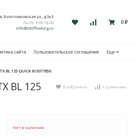
, Болотниковская ул., д.5к3
0
Пн-Пт. 9:00-18.00
₽
info@tdofficetorg.ru
итика сайта
Пользовательское соглашение
Еще
 BL 125 QUICK 613077850
X BL 125
В избранное
К сравнению
Нет в наличии