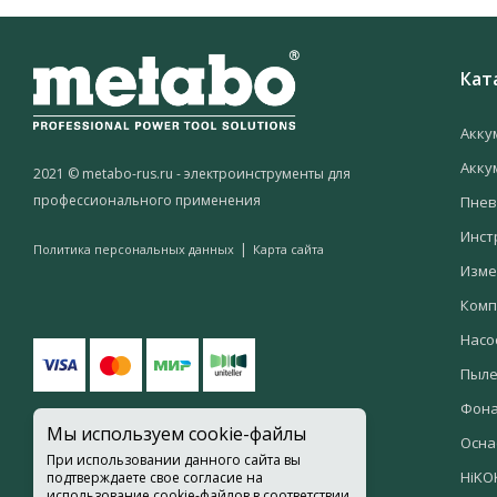
Кат
Акку
Акку
2021 © metabo-rus.ru - электроинструменты для
профессионального применения
Пнев
Инст
|
Политика персональных данных
Карта сайта
Изме
Комп
Насо
Пыле
Фон
Мы используем cookie-файлы
Осна
При использовании данного сайта вы
HiKO
подтверждаете свое согласие на
использование cookie-файлов в соответствии