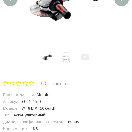
(0)
Оставить отзыв
Производитель:
Metabo
Артикул:
600404650
Модель:
W 18 LTX 150 Quick
Тип:
Аккумуляторный
Диаметр шлифовальных кругов:
150 мм
Напряжение:
18 В