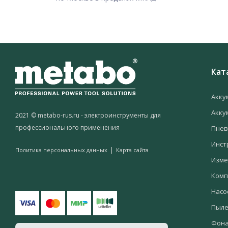
Кат
Акку
Акку
2021 © metabo-rus.ru - электроинструменты для
профессионального применения
Пнев
Инст
|
Политика персональных данных
Карта сайта
Изме
Комп
Насо
Пыле
Фон