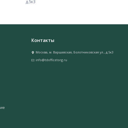
д.5к3
Контакты
Москва, м. Варшавская, Болотниковская ул., д.5к3
info@tdofficetorg.ru
ние