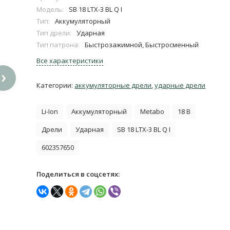
Модель:
SB 18 LTX-3 BL Q I
Тип:
Аккумуляторный
Тип дрели:
Ударная
Тип патрона:
Быстрозажимной, Быстросменный
Все характеристики
›
Категории:
аккумуляторные дрели
,
ударные дрели
Li-Ion
Аккумуляторный
Metabo
18 В
Дрели
Ударная
SB 18 LTX-3 BL Q I
602357650
Поделиться в соцсетях: