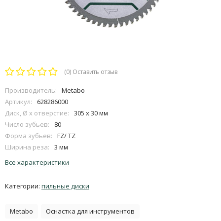
(0)
Оставить отзыв
Производитель:
Metabo
Артикул:
628286000
Диск, Ø x отверстие:
305 x 30 мм
Число зубьев:
80
Форма зубьев:
FZ/ TZ
Ширина реза:
3 мм
Все характеристики
Категории:
пильные диски
Metabo
Оснастка для инструментов